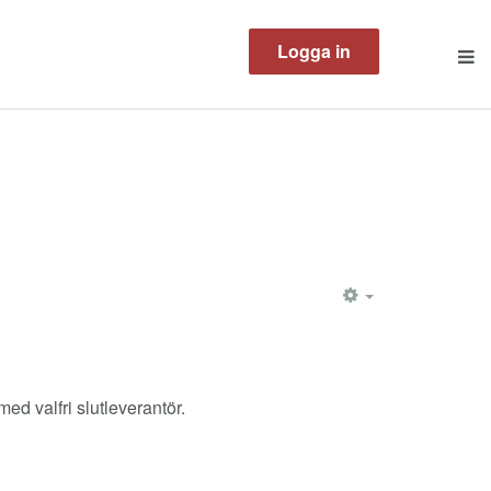
Logga in
EMPTY
ed valfri slutleverantör.