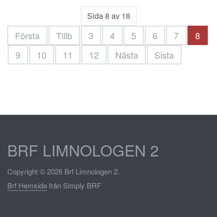
Sida 8 av 18
Första
Tillb
3
4
5
6
7
8
9
10
11
12
Nästa
Sista
BRF LIMNOLOGEN 2
Copyright © 2026 Brf Limnologen 2.
Brf Hemsida
från Simply BRF