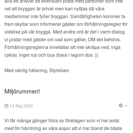
alla ett ansvar att eventuellt prata med personer som inte
vet att bryggan är privat men kan nyttjas då våra
medlemmar inte fyller bryggan. Samfälligheten kommer ta
fram skyltar som informerar gäster om förhållningsregler för
vistelse på vår brygga. Med andra ord är det i varm dialog
vi pratar med gäster om vad som gäller, OM det behövs.
Förhållningsreglerna innefattar att inte skräpa ned, inga
cyklar, inget rus och bus (bara i lagom dos :)).
Med vänlig hälsning, Styrelsen
Miljörummen!
13 Maj 2023
EM
Vi får många gånger höra av företagen som vi har avtal
med för hämtning av våra sopor att vi har bland de bästa