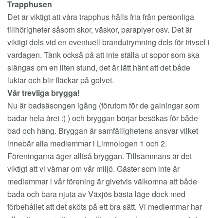
Trapphusen
Det är viktigt att våra trapphus hålls fria från personliga
tillhörigheter såsom skor, väskor, paraplyer osv. Det är
viktigt dels vid en eventuell brandutrymning dels för trivsel i
vardagen. Tänk också på att inte ställa ut sopor som ska
slängas om en liten stund, det är lätt hänt att det både
luktar och blir fläckar på golvet.
Vår trevliga brygga!
Nu är badsäsongen igång (förutom för de galningar som
badar hela året :) ) och bryggan börjar besökas för både
bad och häng. Bryggan är samfällighetens ansvar vilket
innebär alla medlemmar i Limnologen 1 och 2.
Föreningarna äger alltså bryggan. Tillsammans är det
viktigt att vi värnar om vår miljö. Gäster som inte är
medlemmar i vår förening är givetvis välkomna att både
bada och bara njuta av Växjös bästa läge dock med
förbehållet att det sköts på ett bra sätt. Vi medlemmar har