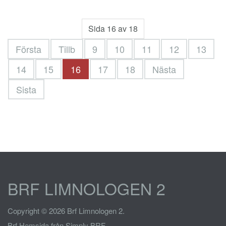
Sida 16 av 18
Första
Tillb
9
10
11
12
13
14
15
16
17
18
Nästa
Sista
BRF LIMNOLOGEN 2
Copyright © 2026 Brf Limnologen 2.
Brf Hemsida
från Simply BRF