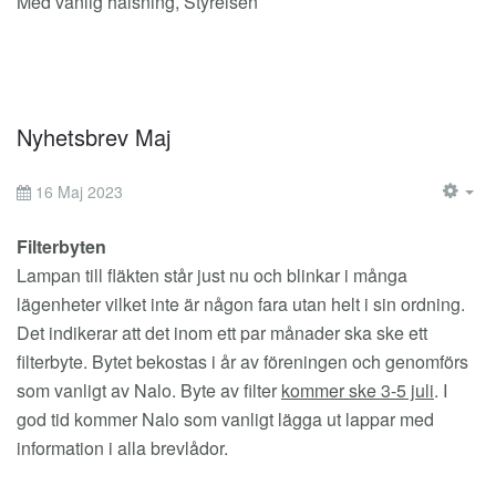
Med vänlig hälsning, Styrelsen
Nyhetsbrev Maj
16 Maj 2023
EM
Filterbyten
Lampan till fläkten står just nu och blinkar i många
lägenheter vilket inte är någon fara utan helt i sin ordning.
Det indikerar att det inom ett par månader ska ske ett
filterbyte. Bytet bekostas i år av föreningen och genomförs
som vanligt av Nalo. Byte av filter
kommer ske 3-5 juli
. I
god tid kommer Nalo som vanligt lägga ut lappar med
information i alla brevlådor.