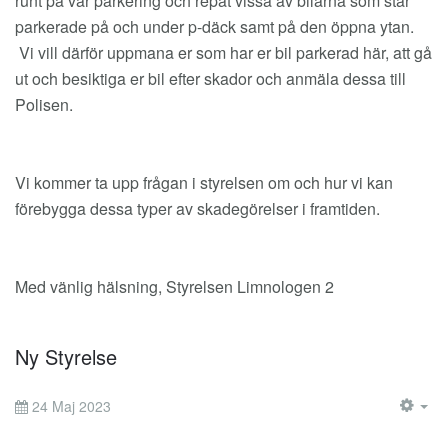
runt på vår parkering och repat vissa av bilarna som står
parkerade på och under p-däck samt på den öppna ytan.
Vi vill därför uppmana er som har er bil parkerad här, att gå
ut och besiktiga er bil efter skador och anmäla dessa till
Polisen.
Vi kommer ta upp frågan i styrelsen om och hur vi kan
förebygga dessa typer av skadegörelser i framtiden.
Med vänlig hälsning, Styrelsen Limnologen 2
Ny Styrelse
24 Maj 2023
EM